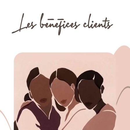
Les b
e
n
e
fices clients