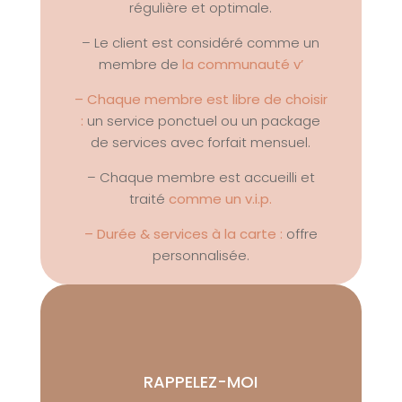
régulière et optimale.
– Le client est considéré comme un
membre de
la communauté v’
– Chaque membre est libre de choisir
:
un service ponctuel ou un package
de services avec forfait mensuel.
– Chaque membre est accueilli et
traité
comme un v.i.p.
– Durée & services à la carte :
offre
personnalisée.
RAPPELEZ-MOI