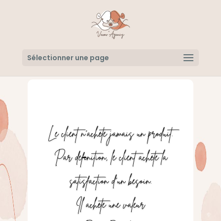
Sélectionner une page
Le client n’ach
è
te jamais un produit.
Par d
é
finition, le client ach
è
te la
satisfaction d’un besoin.
Il ach
è
te une valeur