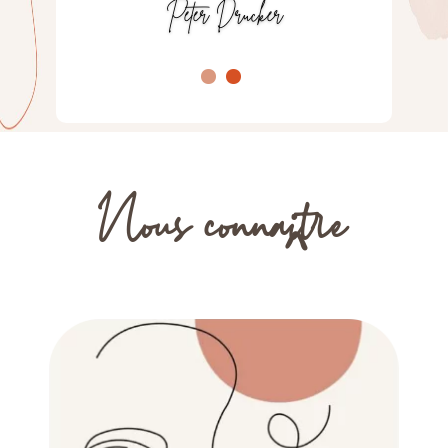
Peter Drucker
Nous conna
i
tre