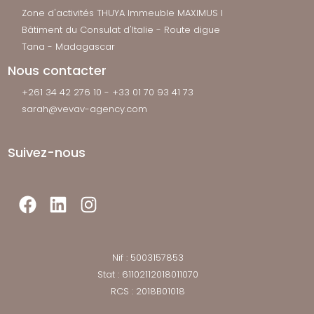
Zone d'activités THUYA Immeuble MAXIMUS I
Bâtiment du Consulat d'Italie - Route digue
Tana - Madagascar
Nous contacter
+261 34 42 276 10 - +33 01 70 93 41 73
sarah@vevav-agency.com
Suivez-nous
Facebook
LinkedIn
Instagram
Nif : 5003157853
Stat : 61102112018011070
RCS : 2018B01018